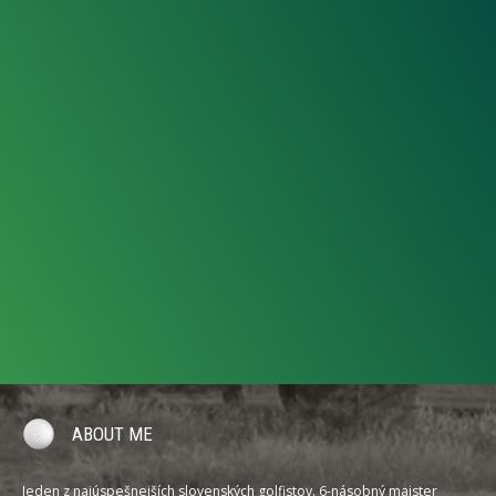
ABOUT ME
Jeden z najúspešnejších slovenských golfistov. 6-násobný majster