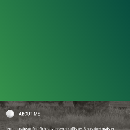
ABOUT ME
Jeden z najúspešnejších slovenských golfistov. 6-násobný majster