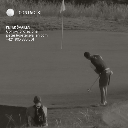
CONTACTS
PETER ŠVAJLEN
Golfový profesionál
peter@petersvajlen.com
+421 905 335 501