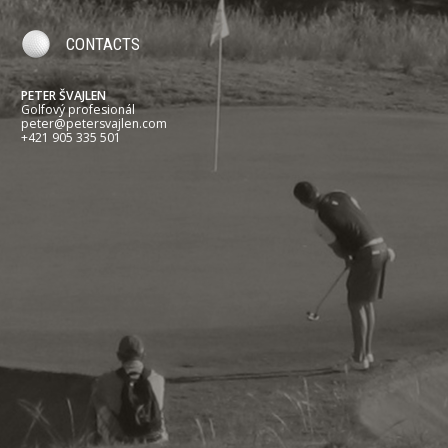
CONTACTS
PETER ŠVAJLEN
Golfový profesionál
peter@petersvajlen.com
+421 905 335 501