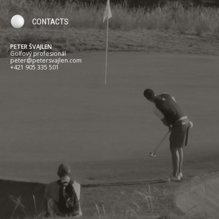
CONTACTS
PETER ŠVAJLEN
Golfový profesionál
peter@petersvajlen.com
+421 905 335 501