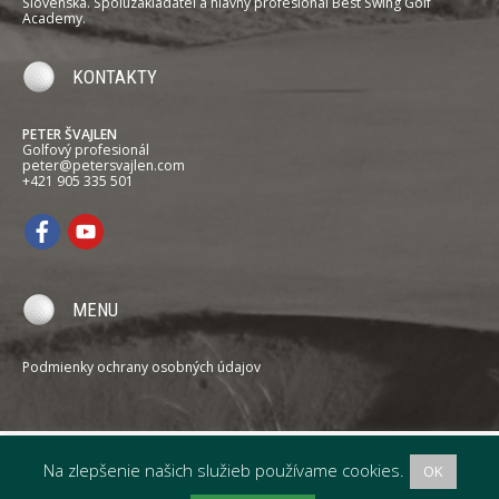
Slovenska. Spoluzakladateľ a hlavný profesionál Best Swing Golf
Academy.
KONTAKTY
PETER ŠVAJLEN
Golfový profesionál
peter@petersvajlen.com
+421 905 335 501
MENU
Podmienky ochrany osobných údajov
Na zlepšenie našich služieb používame cookies.
OK
PETER ŠVAJLEN
Professional Golfer