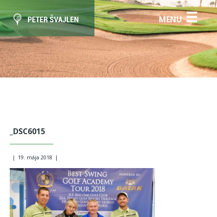
☰
MENU
_DSC6015
|
19. mája 2018
|