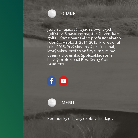
O MNE
Jeden z najúspešnejších slovenských
golfistov. 6-násobný majster Slovenska v
golfe. Víťaz slovenského profesionálneho
rebríčka v rokoch 2011-2015. Profesionál
roka 2015. Prvý slovenský profesionál,
ktorý vyhral profesionálny turnaj mimo
územia Slovenska. Spoluzakladateľ a
hlavný profesionál Best Swing Golf
Academy.
MENU
Podmienky ochrany osobných údajov