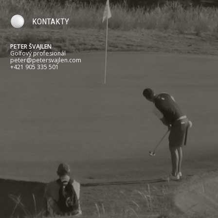
KONTAKTY
PETER ŠVAJLEN
Golfový profesionál
peter@petersvajlen.com
+421 905 335 501