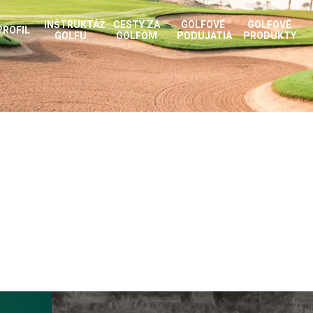
INŠTRUKTÁŽ
CESTY ZA
GOLFOVÉ
GOLFOVÉ
PROFIL
GOLFU
GOLFOM
PODUJATIA
PRODUKTY