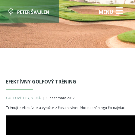
☰
MENU
EFEKTÍVNY GOLFOVÝ TRÉNING
GOLFOVÉ TIPY
,
VIDEÁ
|
8. decembra 2017
|
Trénujte efektívne a vyťažte z času stráveného na tréningu čo najviac.