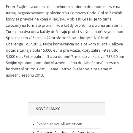
Peter Švajlen sa umiestnil na peknom siednom delenom mieste na
turnaji ozganizovanom spoločnosťou Company Code. Bol to 7.ročník,
ktorý sa pravidelne koná v Rakúsku, v oblasti Grazu. Je to turnaj
založený na formáte pro-am, kde každý profík hrá s troma amatérmi.
Turnaj má dva dni a každý deň hrajú profíci s iným amatérskym tímom.
Spolu sa tam zúčastnilo 27 profesionálov, z ktorých 6 sú hráči
Challenge Tour 2013, takže konkurencia bola celkom slušná. Celková
dotácia turnaja bola 15,000 eur a pre víťaza, ktorý zahral -9 sa ušlo
3,000 eur. Peter zahral –3 a za delené 7. miesto zinkasoval 737,50 eur.
Svojím výkonom pomohol vítaznému tímu dosiahnúť prvé miesto v
hodnotení brutto. Gratulujeme Petrovi Švajlenovi a prajeme mu
úspešnú sezónu 2013.
NOVÉ ČLÁNKY
Švajlen znova All-American
Ocenenie Academic All-American