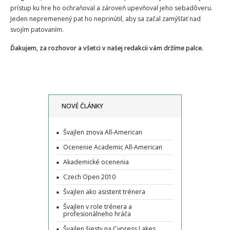
prístup ku hre ho ochraňoval a zároveň upevňoval jeho sebadôveru.
Jeden nepremenený pat ho neprinútil, aby sa začal zamýšľať nad
svojím patovaním.
Ďakujem, za rozhovor a všetci v našej redakcii vám držíme palce.
NOVÉ ČLÁNKY
Švajlen znova All-American
Ocenenie Academic All-American
Akademické ocenenia
Czech Open 2010
Švajlen ako asistent trénera
Švajlen v role trénera a
profesionálneho hráča
Švajlen šiesty na Cypress Lakes