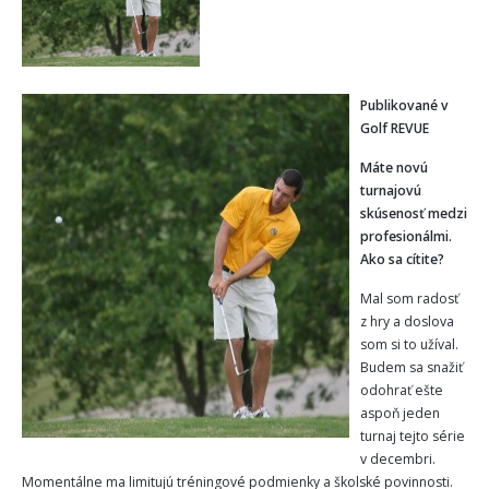
Publikované v
Golf REVUE
Máte novú
turnajovú
skúsenosť medzi
profesionálmi.
Ako sa cítite?
Mal som radosť
z hry a doslova
som si to užíval.
Budem sa snažiť
odohrať ešte
aspoň jeden
turnaj tejto série
v decembri.
Momentálne ma limitujú tréningové podmienky a školské povinnosti.