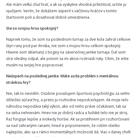
Ale mám veľkú chuť hrať, a ak sa vyskytne vhodná príležitosť, určite ju
využijem. Verím, že dokážem súperiť s väčšinou hráčov v tomto
štartovom poli a dosahovať dobré umiestnenia.
Ste so svojou hrou spokojný?
Napriek tomu, že som na poslednom turnaji za dve kola zahral celkove
štyri rany pod par ihriska, nie som s mojou hrou celkom spokojný.
Hlavne som sklamaný z bogey na záverečnej jamke turnaja. Dal som
síce ideálny odpal, ale potom sa mi akosi roztriasli ruky. Cítim, že ešte
musím na svojej hre popracovať.
Neúspech na poslednej jamke. Máte azda problém s mentálnou
stránkou hry?
Nie, tak to nevidím. Osobne považujem športovú psychológiu za veľmi
dôležitú súčasť hry, a preto ju rozhodne nepodceňujem. Ak moje telo
náhodou nepodáva taký výkon, ako od neho práve očakávam, tak sa
na seba nehnevám. Hnev nie je dobrý radca a ľudské telo nie je stroj.
Raz funguje lepšie a inokedy horšie. Ak sa pristihnem pri rozhorčovaní
sa nad zahranými ranami, hneď si pripomeniem, že robím všetko
najlepšie, ako sa v rámci momentálnych možností dá. Viac v danej chvíli