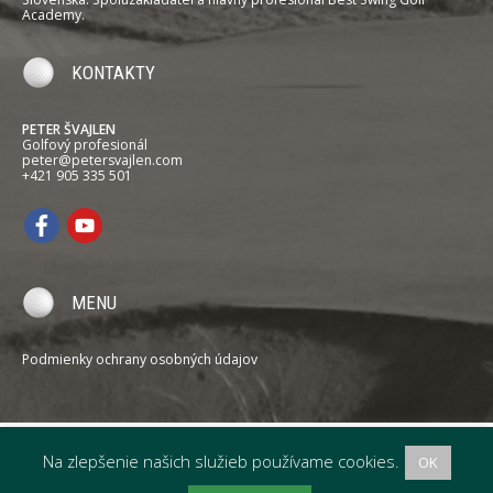
Academy.
KONTAKTY
PETER ŠVAJLEN
Golfový profesionál
peter@petersvajlen.com
+421 905 335 501
MENU
Podmienky ochrany osobných údajov
Na zlepšenie našich služieb používame cookies.
OK
PETER ŠVAJLEN
Professional Golfer