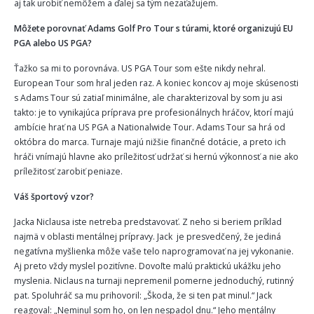
aj tak urobiť nemôžem a ďalej sa tým nezaťažujem.
Môžete porovnať Adams Golf Pro Tour s túrami, ktoré organizujú EU
PGA alebo US PGA?
Ťažko sa mi to porovnáva. US PGA Tour som ešte nikdy nehral.
European Tour som hral jeden raz. A koniec koncov aj moje skúsenosti
s Adams Tour sú zatiaľ minimálne, ale charakterizoval by som ju asi
takto: je to vynikajúca príprava pre profesionálnych hráčov, ktorí majú
ambície hrať na US PGA a Nationalwide Tour. Adams Tour sa hrá od
októbra do marca. Turnaje majú nižšie finančné dotácie, a preto ich
hráči vnímajú hlavne ako príležitosť udržať si hernú výkonnosť a nie ako
príležitosť zarobiť peniaze.
Váš športový vzor?
Jacka Niclausa iste netreba predstavovať. Z neho si beriem príklad
najmä v oblasti mentálnej prípravy. Jack je presvedčený, že jediná
negatívna myšlienka môže vaše telo naprogramovať na jej vykonanie.
Aj preto vždy myslel pozitívne. Dovoľte malú praktickú ukážku jeho
myslenia. Niclaus na turnaji nepremenil pomerne jednoduchý, rutinný
pat. Spoluhráč sa mu prihovoril: „Škoda, že si ten pat minul.“ Jack
reagoval: „Neminul som ho, on len nespadol dnu.“ Jeho mentálny