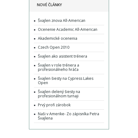
NOVÉ ČLÁNKY
Švajlen znova All-American
Ocenenie Academic All-American
Akademické ocenenia
Czech Open 2010
Švajlen ako asistent trénera
Švajlen v role trénera a
profesionálneho hráča
Švajlen šiesty na Cypress Lakes
Open
Švajlen delený šiesty na
profesionálnom turnaji
Prvý profi zárobok
Naši v Amerike- Zo zápisníka Petra
Švajlena