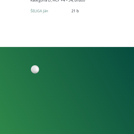
Kategoria D, HCP +4 – 54, brutto
ŠELIGA Ján
21 b