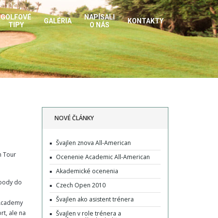
GOLFOVÉ
NAPÍSALI
GALÉRIA
KONTAKTY
TIPY
O NÁS
NOVÉ ČLÁNKY
Švajlen znova All-American
n Tour
Ocenenie Academic All-American
Akademické ocenenia
 body do
Czech Open 2010
Švajlen ako asistent trénera
 Academy
rt, ale na
Švajlen v role trénera a