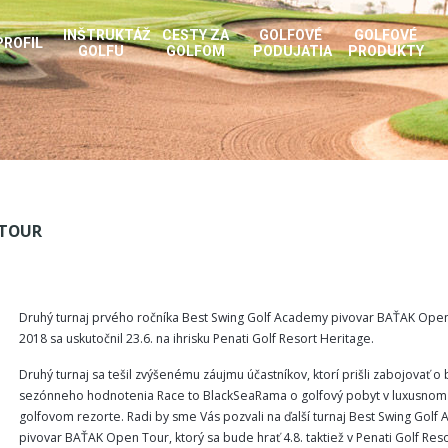
INŠTRUKTÁŽ
CESTY ZA
GOLFOVÉ
GOLFOVÉ
PROFIL
GOLFU
GOLFOM
PODUJATIA
PRODUKTY
 TOUR
Druhý turnaj prvého ročníka Best Swing Golf Academy pivovar BAŤAK Ope
2018 sa uskutočnil 23.6. na ihrisku Penati Golf Resort Heritage.
Druhý turnaj sa tešil zvýšenému záujmu účastníkov, ktorí prišli zabojovať o
sezónneho hodnotenia Race to BlackSeaRama o golfový pobyt v luxusnom
golfovom rezorte. Radi by sme Vás pozvali na ďalší turnaj Best Swing Golf
pivovar BAŤAK Open Tour, ktorý sa bude hrať 4.8. taktiež v Penati Golf Reso