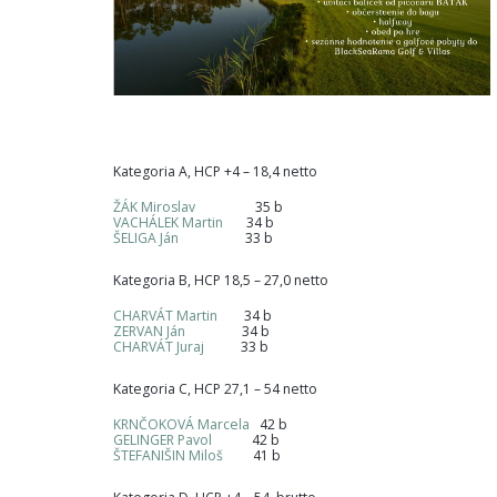
Kategoria A, HCP +4 – 18,4 netto
ŽÁK Miroslav
35 b
VACHÁLEK Martin
34 b
ŠELIGA Ján
33 b
Kategoria B, HCP 18,5 – 27,0 netto
CHARVÁT Martin
34 b
ZERVAN Ján
34 b
CHARVÁT Juraj
33 b
Kategoria C, HCP 27,1 – 54 netto
KRNČOKOVÁ Marcela
42 b
GELINGER Pavol
42 b
ŠTEFANIŠIN Miloš
41 b