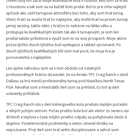
Univerzitný tím začal svoje kvalifikačné kolá v období, keď som sa vrátil
z Houstonu a tak som sa na každé kolo pridal. Bol to pre mňa najlepší
spôsob ako zažiť turnajovú atmosféru bez toho, aby som hral turnaj.
Všetci hráči sa snažia hrať čo najlepšie, aby mohli hrať na prvom turnaji
jarnej sezóny, takže nikto z hráčov to neberie na ľahkú váhu a
pristupujú ku kvalifikačným kolám tak ako k turnajovým. Ja som len
privítal takúto príležitosť a využil som to vo svoj prospech. Moje skóre
počas týchto dvoch týždňov boli vynikajúce a taktiež vyrovnané. Po
dvoch týždňoch kvalifikačných kôl som mal pocit, že moja hra je
porovnateľná s najlepšími.
Len úplne náhodou som sa v tom období od ostatných
profesionálnych hráčov dozvedel, že na ihrisku TPC Craig Ranch v okolí
Dallasu sa hrá menší profesionálny turnaj pod hlavičkou North Texas
PGA. Neváhal som a hneď ďalší deň som sa prihlásil, čo bol aj deň
uzávierky prihlášok.
TPC Craig Ranch nás v deň tréningového kola privítalo teplým počasím
a silných južným vetrom. Počas prvého kola bol ale vietor zo severu asi
40 km/h a teplota v čase môjho prvého odpalu sa pohybovala okolo 6
stupňov. Poveternostné podmienky a vietor zmenili ihrisko na
nepoznanie. Prvý deň som hral veľmi disciplinovane a zahral som