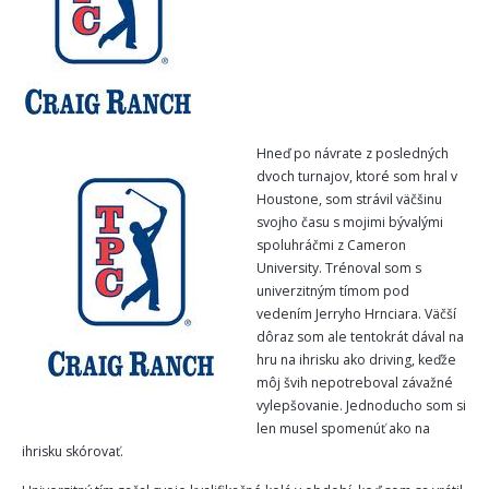
Hneď po návrate z posledných
dvoch turnajov, ktoré som hral v
Houstone, som strávil väčšinu
svojho času s mojimi bývalými
spoluhráčmi z Cameron
University. Trénoval som s
univerzitným tímom pod
vedením Jerryho Hrnciara. Väčší
dôraz som ale tentokrát dával na
hru na ihrisku ako driving, keďže
môj švih nepotreboval závažné
vylepšovanie. Jednoducho som si
len musel spomenúť ako na
ihrisku skórovať.