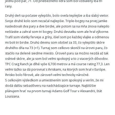
jednu pod par, 71. Od priebežného lídra som bol vzdialený iba tri
rany.
Druhý deň sa počasie vylepšilo, bolo oveľa teplejšie a iba slabý vietor.
Svoje druhé kolo som nezačal najlepšie. Triple-bogey na prvej jamke
nasledovali dva pary a dve birdie, ale potom sa na mňa znova nalepilo
nešťastie a zahral som tri bogey. Druhú deviatku som ale hral výborne.
Trafil som všetky ferveje a gríny, išiel som po každej vlajke a odmenou
mi boli tri birdie. Druhú devinu som obišiel za 33, čo vylepšilo skóre
druhého dňa na 73 (+1). Turnaj som celkovo skončil na úrovni paru, čo
stačilo na delené siedme miesto. Úroveň paru sa možno nezdá až tak
oslnivé skóre, ale ja som bol veľmi spokojný a to z viacerých dôvodov.
TPC Craig Ranch je dlhé vyše 6,700 metrov a má course rating 77,3. Len
veľmi ťažko sa dá porovnať s ihriskami, na ktorých som hral v Európe.
Ihrisko bolo férové, ale zároveň veľmi technicky náročné.
S celkovým výsledkom a umiestnením som spokojný a verím, že mi
dodá ďalšiu sebadôveru na nadchádzajúce turnaje. Najbližšie
plánujem hrať na prvom turnaji Adams Golf Tour v Alexandrii, štát
Louisiana.