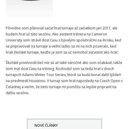
Pôvodne som plánoval začať hrať turnaje až začiatkom jari 2011, ale
budem hrať už túto sezónu. Ako asistent trénera na Cameron
University som strávil dosť času s bývalými spoluhráčmi na ihrisku, keď
sa pripravovali na turnaje a veľmi ťažko sa mi na nich pozeralo, keď
hrali školské turnaje, keďže ja som sa už nemohol zúčastniť ako hráč.
Školské povinnosti tiež nie sú až také náročné ako som očakával, takže
som mal dosť času na tréning. Rozhodol som sa teda hrať v dvoch
turnajoch Adams Winter Tour Series, ktoré sa budú konať ďalší týždeň
na predmestí Houstonu. V turnaji som hral naposledy na Czech Open v
Čeladnej a verím, že tieto turnaje mi pomôžu sa lepšie pripraviť na
ďalšiu sezónu.
NOVÉ ČLÁNKY