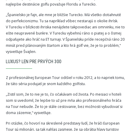
najlepšie destinácie golfu považuje Floridu a Turecko.
„Španielsko je fajn, ale mne je bližšie Turecko. Má všetko dotiahnuté
do perfekcionizmu. Tu sa napríklad vôbec nestarajú o okolie ihrísk.
V Turecku v blízkosti ihriska nenájdete takpovediac ani omrvinku, nie to
ešte neupravené bunkre. V Turecku vybehnú ráno o piatej a o ôsmej
odpaľujete ako hráč na ET turnaji. V Španielsku príde recepčná ráno 20
minút pred plánovaným štartom a kto hrá golf vie, že je to problém,“
vysvetľuje Švajlen.
LUXUS? LEN PRE PRVÝCH 300
Z profesionálnej European Tour odišiel v roku 2012, a to napriek tomu,
že táto séria podujatí je snom každého golfistu.
„Zistil som, že to nie je to, čo očakávam od života. Po mesiaci v hoteli
som si uvedomil, že lepšie to už pre mňa ako profesionálneho hráča
na Tour nebude. Že to je stále cestovanie, bez možnosti vybudovať si
doma zázemie,“ vysvetľuje.
Pri otázke, čo hovorí na skreslené predstavy ľudí, že hráči European
Tour sú milionári, sa tak nahlas zasmeje, že sa obrátia hlavy turistov