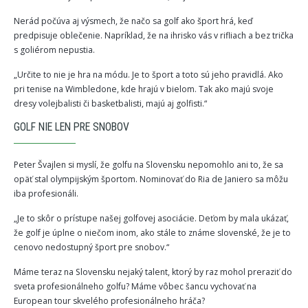
Nerád počúva aj výsmech, že načo sa golf ako šport hrá, keď
predpisuje oblečenie. Napríklad, že na ihrisko vás v rifliach a bez trička
s goliérom nepustia.
„Určite to nie je hra na módu. Je to šport a toto sú jeho pravidlá. Ako
pri tenise na Wimbledone, kde hrajú v bielom. Tak ako majú svoje
dresy volejbalisti či basketbalisti, majú aj golfisti.“
GOLF NIE LEN PRE SNOBOV
Peter Švajlen si myslí, že golfu na Slovensku nepomohlo ani to, že sa
opäť stal olympijským športom. Nominovať do Ria de Janiero sa môžu
iba profesionáli.
„Je to skôr o prístupe našej golfovej asociácie. Deťom by mala ukázať,
že golf je úplne o niečom inom, ako stále to známe slovenské, že je to
cenovo nedostupný šport pre snobov.“
Máme teraz na Slovensku nejaký talent, ktorý by raz mohol preraziť do
sveta profesionálneho golfu? Máme vôbec šancu vychovať na
European tour skvelého profesionálneho hráča?