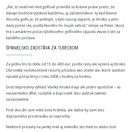
„Ále, to snáď nie! Veď golfové pravidlá sú krásne práve preto, že
dávajú možnosť vyniknúť každému, aj začiatočníkovi. Aj keď hlavná
filozofia golfu je, že jediným, s kým naozaj súperíš, je ihrisko a jeho
daný počet rán, podľa ktorého ho musíš zahrať,“ smeje sa Peter, ktorý
hrá s amatérmi počas týždňového golfového zájazdu vkuse 6 dní za
každého počasia.
ŠPANIELSKO ZAOSTÁVA ZA TURECKOM
Za jednu hru tu dáte od 15 do 400 eur, podľa ceny ale vyzerá aj ihrisko.
Obrovské nedokončené rezorty pôsobia ako včelie úle, ktoré stavbári
opustili počas krízy v roku 2008 z hodiny na hodinu.
Dosť depresívny výhľad. Všetky ihriská majú ale jedno spoločné – sú
neuveriteľne dlhé, rozľahlé a kopcovité. Bez autíčok takmer
nezdolateľné.
Prvé dva dni som ešte bola hrdinka, ale ďalšie by som bez
dopravného prostriedku už neprežila.
Niektoré presuny na jamky mali aj niekoľko sto metrov alebo boli