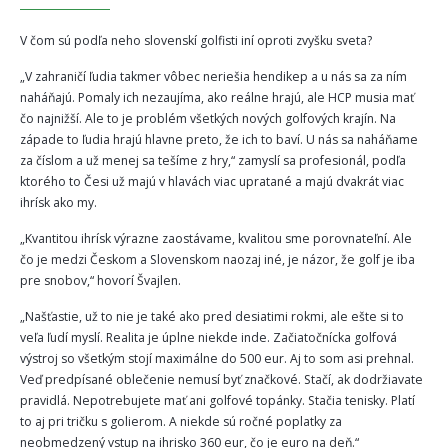
V čom sú podľa neho slovenskí golfisti iní oproti zvyšku sveta?
„V zahraničí ľudia takmer vôbec neriešia hendikep a u nás sa za ním
naháňajú. Pomaly ich nezaujíma, ako reálne hrajú, ale HCP musia mať
čo najnižší. Ale to je problém všetkých nových golfových krajín. Na
západe to ľudia hrajú hlavne preto, že ich to baví. U nás sa naháňame
za číslom a už menej sa tešíme z hry,“ zamyslí sa profesionál, podľa
ktorého to Česi už majú v hlavách viac upratané a majú dvakrát viac
ihrísk ako my.
„Kvantitou ihrísk výrazne zaostávame, kvalitou sme porovnateľní. Ale
čo je medzi Českom a Slovenskom naozaj iné, je názor, že golf je iba
pre snobov,“ hovorí Švajlen.
„Našťastie, už to nie je také ako pred desiatimi rokmi, ale ešte si to
veľa ľudí myslí. Realita je úplne niekde inde. Začiatočnícka golfová
výstroj so všetkým stojí maximálne do 500 eur. Aj to som asi prehnal.
Veď predpísané oblečenie nemusí byť značkové. Stačí, ak dodržiavate
pravidlá. Nepotrebujete mať ani golfové topánky. Stačia tenisky. Platí
to aj pri tričku s golierom. A niekde sú ročné poplatky za
neobmedzený vstup na ihrisko 360 eur, čo je euro na deň.“