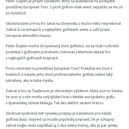
Peter Švajlen je prvým Slovákom, ktorý sa kvalifikoval na podujatie
prestížnej European Tour. S profi golfom však sekol, nepáčilo sa mu žiť
po hoteloch.
Skúsenosťami a hrou ho zatiaľ na Slovensku z mužov nikto neprekonal.
Zahral si na turnajoch s najlepšími golfistami sveta a zažil pravú
turnajovú atmosféru luxusu.
Peter Švajlen mohol žiť vysnívaný život golfistov, on sa však rozhodol
podnikať s golfovými potrebami, trénovať a klientom ukázať hru
v najkrajších golfových krajinách.
Prečo nezostal na prestížnej European Tour? Prekážal mu život v
hoteloch a navyše jeho život profesionálneho golfistu nebol taký
lukratívny, ako si ľudia myslia.
Zahrať si hru so Švajlenom je obrovským zážitkom. Mala som to šťastie,
že som si s ním mohla celý týždeň hrať v Mekke európskeho golfu,
v španielskej oblasti Malaga. Tak ako ďalších sedem hráčov.
Sledovať vycibrený švih vysokej postavy je balzamom pre každú
golfovú dušu. Vopred sa musíte psychicky pripraviť, že je schopný
zahrať eagle, teda napríklad aj o dva údery menej, ako je par jamky.