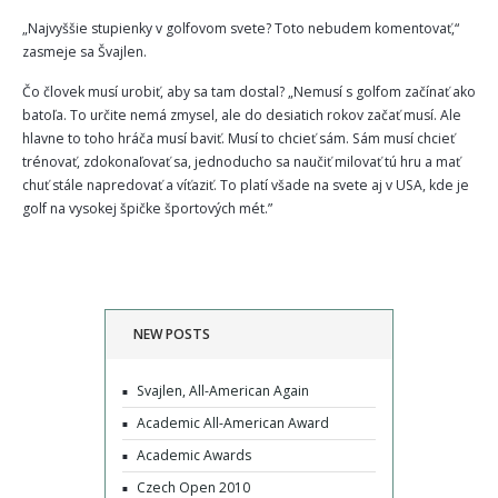
„Najvyššie stupienky v golfovom svete? Toto nebudem komentovať,“
zasmeje sa Švajlen.
Čo človek musí urobiť, aby sa tam dostal? „Nemusí s golfom začínať ako
batoľa. To určite nemá zmysel, ale do desiatich rokov začať musí. Ale
hlavne to toho hráča musí baviť. Musí to chcieť sám. Sám musí chcieť
trénovať, zdokonaľovať sa, jednoducho sa naučiť milovať tú hru a mať
chuť stále napredovať a víťaziť. To platí všade na svete aj v USA, kde je
golf na vysokej špičke športových mét.”
NEW POSTS
Svajlen, All-American Again
Academic All-American Award
Academic Awards
Czech Open 2010