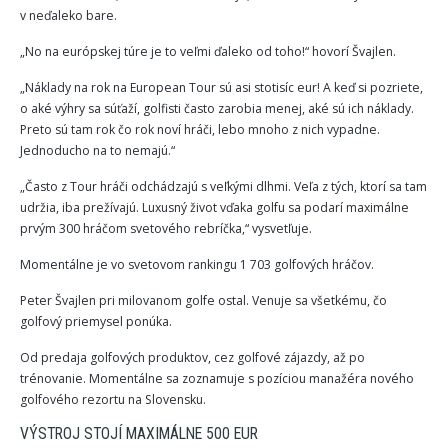
v neďaleko bare.
„No na európskej túre je to veľmi ďaleko od toho!“ hovorí Švajlen.
„Náklady na rok na European Tour sú asi stotisíc eur! A keď si pozriete,
o aké výhry sa súťaží, golfisti často zarobia menej, aké sú ich náklady.
Preto sú tam rok čo rok noví hráči, lebo mnoho z nich vypadne.
Jednoducho na to nemajú.“
„Často z Tour hráči odchádzajú s veľkými dlhmi. Veľa z tých, ktorí sa tam
udržia, iba prežívajú. Luxusný život vďaka golfu sa podarí maximálne
prvým 300 hráčom svetového rebríčka,“ vysvetľuje.
Momentálne je vo svetovom rankingu 1 703 golfových hráčov.
Peter Švajlen pri milovanom golfe ostal. Venuje sa všetkému, čo
golfový priemysel ponúka.
Od predaja golfových produktov, cez golfové zájazdy, až po
trénovanie. Momentálne sa zoznamuje s pozíciou manažéra nového
golfového rezortu na Slovensku.
VÝSTROJ STOJÍ MAXIMÁLNE 500 EUR