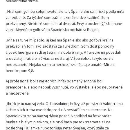
neuveriteľne strmé.
„Hral som golf po celom svete, ale tu v Španielsku sú ihriská podľa mňa
zanedbané. Za týždeň som zažil maximálne dve kvalitné. Som
prekvapený. Niektoré som tu hral dvakrát. Prvý a posledný,“ sklamane
z presláveného golfového Španielska odchádza Bugino.
„Mne sa tu veľmi páčilo, aj keď ma Španielsko ako golfová krajina
prekvapila v tom, ako zaostáva za Tureckom. Som dosť pohodlný
človek. Energiu si radšej šetrím na dobré rany. V Turecku mi povedali
o deviatej hráš a o nič viac sa nestaraj. V Španielsku takýto servis
nedostanete. Nejako sa im tu nechce,“ skonštatuje amatér Miro s
hendikepom 9,8.
Aj profesionál bol z niektorých ihrísk sklamaný. Mnohé boli
premočené, alebo naopak vyschnuté, vo výstavbe, alebo neupravené
a neošetrené.
„Ihrísk je tu naozaj veľa. Od absolútnej hrôzy, až po zázrak Valderramu.
Určite si ich treba overiť dopredu. A nestačí len na internete. Na
Španielov si treba naozaj dávať pozor. Napríklad na fotke vidíte
bunkre s bielym pieskom, ale prvý biely piesok stretnete až na
poslednej 18. jamke,“ upozorňuje Peter Švajlen, ktorý stále za