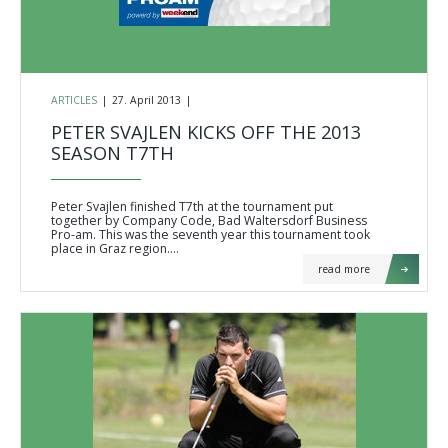
ARTICLES
|
27. April 2013
|
PETER SVAJLEN KICKS OFF THE 2013
SEASON T7TH
Peter Svajlen finished T7th at the tournament put
together by Company Code, Bad Waltersdorf Business
Pro-am. This was the seventh year this tournament took
place in Graz region.…
read more