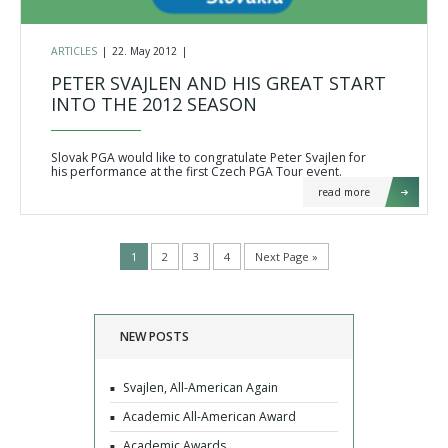
ARTICLES
|
22. May 2012
|
PETER SVAJLEN AND HIS GREAT START
INTO THE 2012 SEASON
Slovak PGA would like to congratulate Peter Svajlen for
his performance at the first Czech PGA Tour event.
read more
1
2
3
4
Next Page »
NEW POSTS
Svajlen, All-American Again
Academic All-American Award
Academic Awards