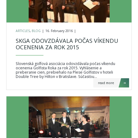
ARTICLES
,
BLOG
|
16. February 2016
|
SKGA ODOVZDÁVALA POČAS VÍKENDU
OCENENIA ZA ROK 2015
Slovenská golfová asociácia odovzdávala počas víkendu
ocenenia Golfista Roka za rok 2015. Vyhlásenie a
preberanie cien, prebiehalo na Plese Golfistov v hoteli
Double Tree by Hilton v Bratislave. Súčasťou…
read more