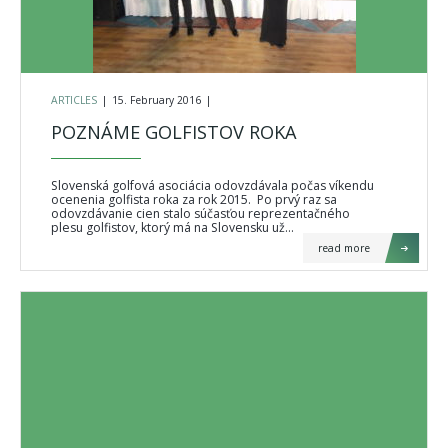
ARTICLES
|
15. February 2016
|
POZNÁME GOLFISTOV ROKA
Slovenská golfová asociácia odovzdávala počas víkendu
ocenenia golfista roka za rok 2015. Po prvý raz sa
odovzdávanie cien stalo súčasťou reprezentačného
plesu golfistov, ktorý má na Slovensku už…
read more